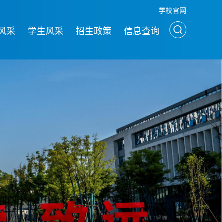
学校官网
风采
学生风采
招生政策
信息查询