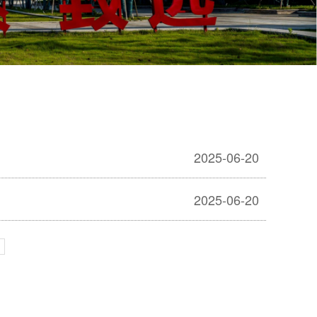
2025-06-20
2025-06-20